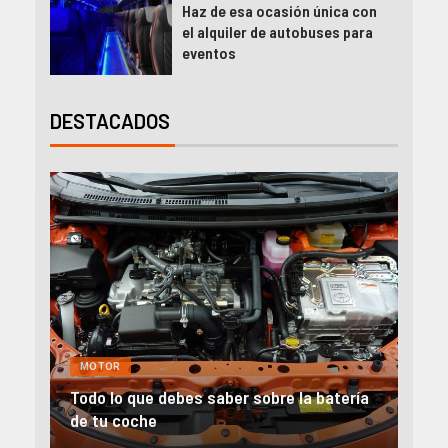
Haz de esa ocasión única con
el alquiler de autobuses para
eventos
DESTACADOS
GENERAL
MOTOR
NEGOCIOS
MO
ría
Alquiler furgonetas Valencia: Ideas para
Aut
emprender
en 