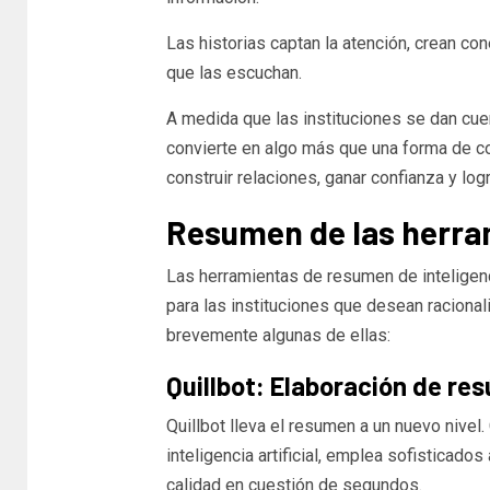
Las historias captan la atención, crean co
que las escuchan.
A medida que las instituciones se dan cuen
convierte en algo más que una forma de c
construir relaciones, ganar confianza y logr
Resumen de las herra
Las herramientas de resumen de inteligenci
para las instituciones que desean racion
MOTOR
Cómo ve
brevemente algunas de ellas:
desguac
Quillbot: Elaboración de re
Quillbot lleva el resumen a un nuevo nive
inteligencia artificial, emplea sofisticado
calidad en cuestión de segundos.