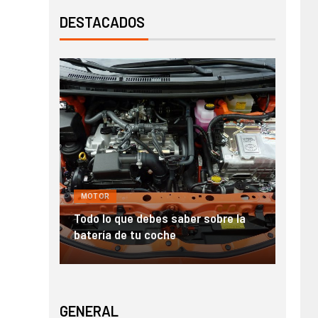
DESTACADOS
MOTOR
GENE
nde en
Todo lo que debes saber sobre la
Alqui
batería de tu coche
para
GENERAL