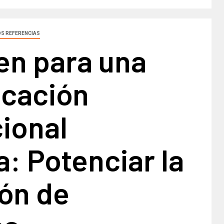
S REFERENCIAS
n para una
cación
cional
a: Potenciar la
ión de