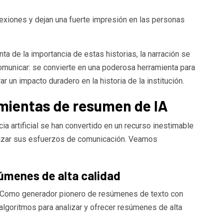
nexiones y dejan una fuerte impresión en las personas
ta de la importancia de estas historias, la narración se
omunicar: se convierte en una poderosa herramienta para
ar un impacto duradero en la historia de la institución.
mientas de resumen de IA
a artificial se han convertido en un recurso inestimable
alizar sus esfuerzos de comunicación. Veamos
MOTOR
nder tu coche a un
Por qué mi coche no encie
e online
las mañanas
súmenes de alta calidad
l. Como generador pionero de resúmenes de texto con
s algoritmos para analizar y ofrecer resúmenes de alta