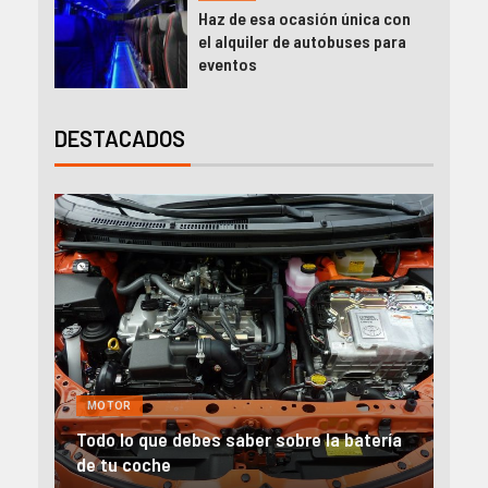
Haz de esa ocasión única con
el alquiler de autobuses para
eventos
DESTACADOS
GENERAL
MOTOR
NEGOCIOS
a batería
Alquiler furgonetas Valencia: Ideas para
emprender