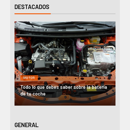
DESTACADOS
MOTOR
GENERAL
Todo lo que debes saber sobre la batería
Alquiler
de tu coche
emprend
GENERAL