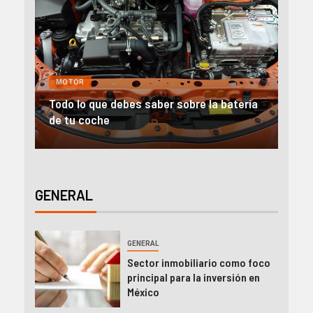
GENERAL
MOTOR
NEGOCIOS
MO
ría
Alquiler furgonetas Valencia: Ideas para
Aut
emprender
en 
GENERAL
GENERAL
Sector inmobiliario como foco
principal para la inversión en
México