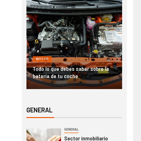
MOTOR
GENE
nde en
Todo lo que debes saber sobre la
Alqui
batería de tu coche
para
GENERAL
GENERAL
Sector inmobiliario