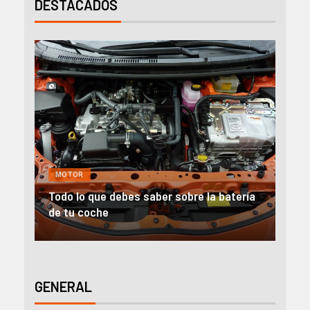
DESTACADOS
MOTOR
GE
Todo lo que debes saber sobre la batería
Alqu
de tu coche
emp
GENERAL