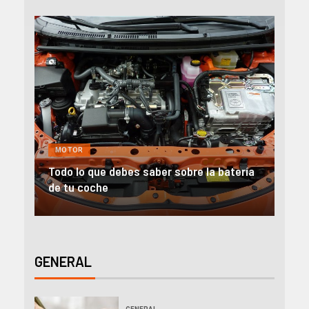
MOTOR
GE
Todo lo que debes saber sobre la batería
Alqu
de tu coche
emp
GENERAL