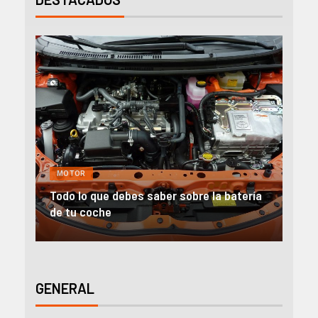
MOTOR
GE
Todo lo que debes saber sobre la batería
Alqu
de tu coche
emp
GENERAL