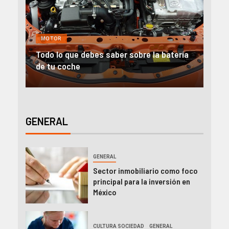
GENERAL
MOTOR
NEGOCIOS
MO
ría
Alquiler furgonetas Valencia: Ideas para
Aut
emprender
en 
GENERAL
GENERAL
Sector inmobiliario como foco
principal para la inversión en
México
CULTURA SOCIEDAD
GENERAL