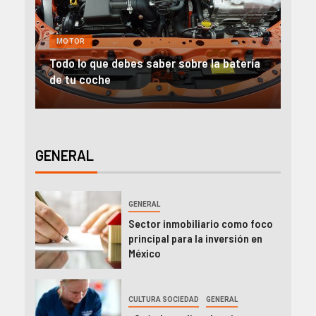
GENERAL
MOTOR
NEGOCIOS
tería
Alquiler furgonetas Valencia: Ideas para
A
emprender
e
GENERAL
GENERAL
Sector inmobiliario como foco
principal para la inversión en
México
CULTURA SOCIEDAD
GENERAL