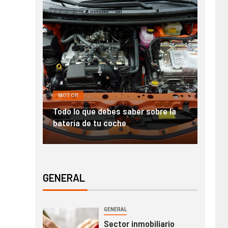
MOTOR
GENE
nde en
Todo lo que debes saber sobre la
Alqui
batería de tu coche
para
GENERAL
GENERAL
Sector inmobiliario