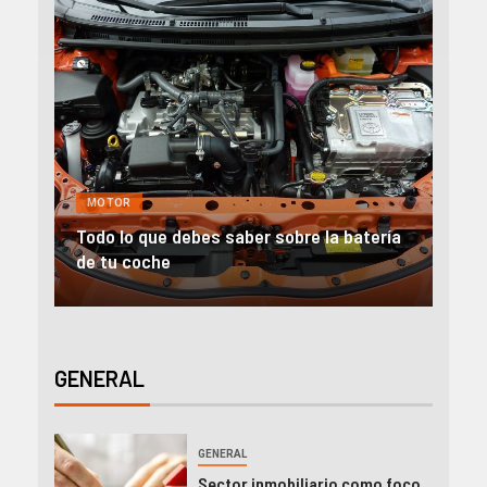
GENERAL
MOTOR
NEGOCIOS
 batería
Alquiler furgonetas Valencia: Ideas para
emprender
GENERAL
GENERAL
Sector inmobiliario como foco