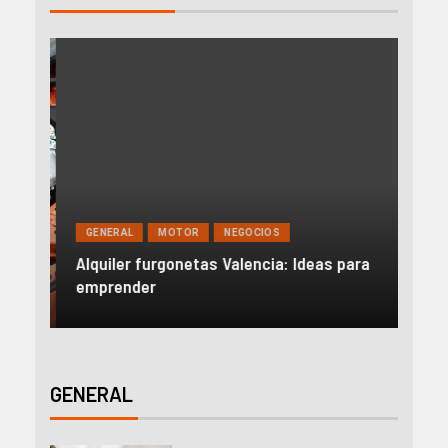
GENERAL
MOTOR
NEGOCIOS
MO
ría
Alquiler furgonetas Valencia: Ideas para
Aut
emprender
en 
GENERAL