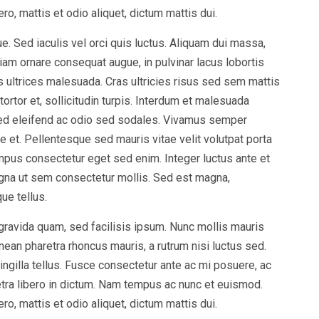
ero, mattis et odio aliquet, dictum mattis dui.
e. Sed iaculis vel orci quis luctus. Aliquam dui massa,
iam ornare consequat augue, in pulvinar lacus lobortis
s ultrices malesuada. Cras ultricies risus sed sem mattis
ortor et, sollicitudin turpis. Interdum et malesuada
Sed eleifend ac odio sed sodales. Vivamus semper
ue et. Pellentesque sed mauris vitae velit volutpat porta
empus consectetur eget sed enim. Integer luctus ante et
na ut sem consectetur mollis. Sed est magna,
ue tellus.
gravida quam, sed facilisis ipsum. Nunc mollis mauris
nean pharetra rhoncus mauris, a rutrum nisi luctus sed.
ingilla tellus. Fusce consectetur ante ac mi posuere, ac
retra libero in dictum. Nam tempus ac nunc et euismod.
ero, mattis et odio aliquet, dictum mattis dui.