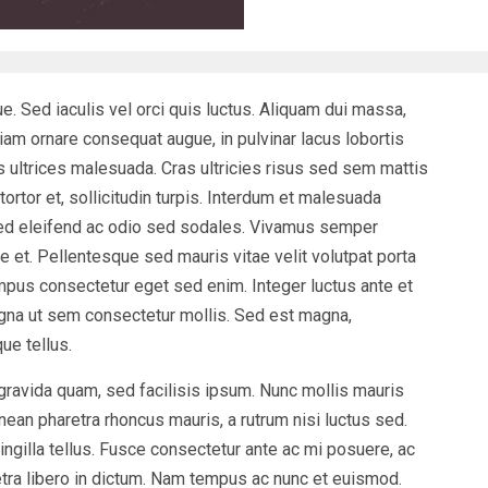
e. Sed iaculis vel orci quis luctus. Aliquam dui massa,
iam ornare consequat augue, in pulvinar lacus lobortis
s ultrices malesuada. Cras ultricies risus sed sem mattis
ortor et, sollicitudin turpis. Interdum et malesuada
Sed eleifend ac odio sed sodales. Vivamus semper
ue et. Pellentesque sed mauris vitae velit volutpat porta
empus consectetur eget sed enim. Integer luctus ante et
na ut sem consectetur mollis. Sed est magna,
ue tellus.
gravida quam, sed facilisis ipsum. Nunc mollis mauris
nean pharetra rhoncus mauris, a rutrum nisi luctus sed.
ingilla tellus. Fusce consectetur ante ac mi posuere, ac
retra libero in dictum. Nam tempus ac nunc et euismod.