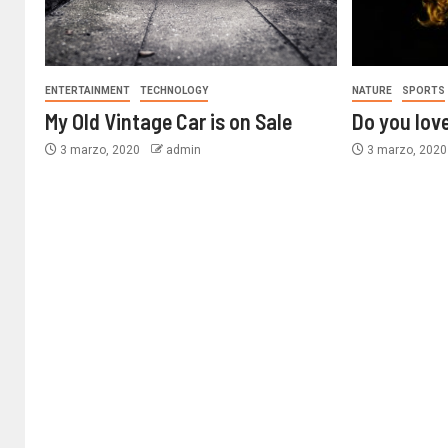
ENTERTAINMENT
TECHNOLOGY
NATURE
SPORTS
My Old Vintage Car is on Sale
Do you lov
3 marzo, 2020
admin
3 marzo, 202
MOTOR
Cómo ve
desguac