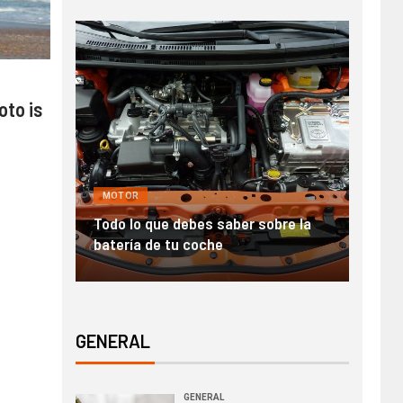
oto is
MOTOR
GENE
nde en
Todo lo que debes saber sobre la
Alqui
batería de tu coche
para
GENERAL
GENERAL