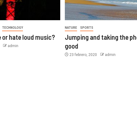
TECHNOLOGY
NATURE
SPORTS
e or hate loud music?
Jumping and taking the ph
good
0
admin
23 febrero, 2020
admin
MOTOR
nder tu coche a un
Por qué mi coche no encie
e online
las mañanas